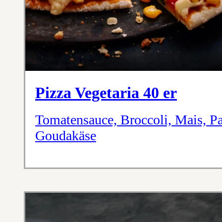
Pizza Vegetaria 40 er
Tomatensauce, Broccoli, Mais, P
Goudakäse