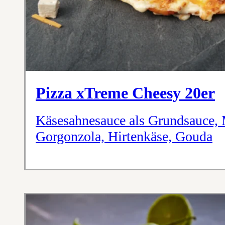
Pizza xTreme Cheesy 20er
Käsesahnesauce als Grundsauce, 
Gorgonzola, Hirtenkäse, Gouda